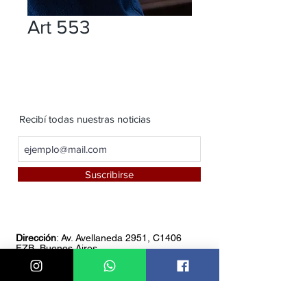
Art 553
Recibí todas nuestras noticias
Suscribirse
Dirección
: Av. Avellaneda 2951, C1406
FZB, Buenos Aires
Teléfono:
4611-8549
Whatsapp:
1151085766
Horario de atención:
De 8 am a 18 pm