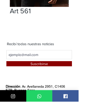
Art 561
Recibí todas nuestras noticias
Suscribirse
Dirección
: Av. Avellaneda 2951, C1406
FZB, Buenos Aires
Teléfono:
4611-8549
Whatsapp:
1151085766
Horario de atención:
De 8 am a 18 pm