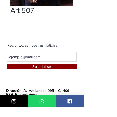
Art 507
Recibí todas nuestras noticias
Suscribirse
Dirección
: Av. Avellaneda 2951, C1406
FZB, Buenos Aires
Teléfono:
4611-8549
Whatsapp:
1151085766
Horario de atención:
De 8 am a 18 pm