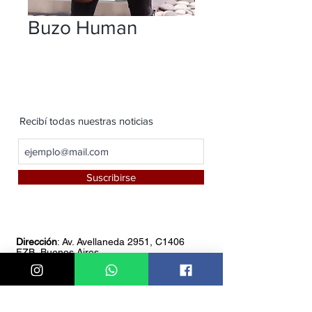
Buzo Human
Recibí todas nuestras noticias
Suscribirse
Dirección
: Av. Avellaneda 2951, C1406
FZB, Buenos Aires
Teléfono:
4611-8549
Whatsapp:
1151085766
Horario de atención:
De 8 am a 18 pm