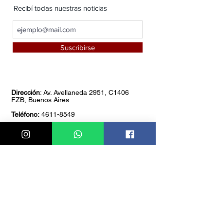
Recibí todas nuestras noticias
Suscribirse
Dirección
: Av. Avellaneda 2951, C1406
FZB, Buenos Aires
Teléfono:
4611-8549
Whatsapp:
1151085766
Horario de atención:
De 8 am a 18 pm
Envíos a todo el país, al expreso que
selecciones, con un costo $150 por
bulto.
Si
es por cantidad consultar.